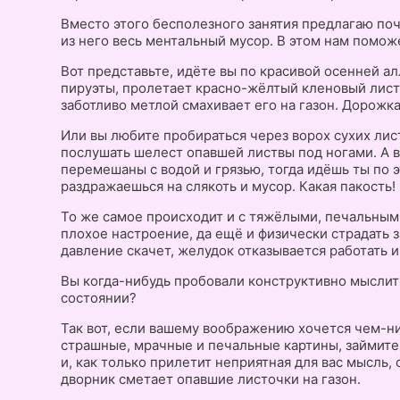
Вместо этого бесполезного занятия предлагаю по
из него весь ментальный мусор. В этом нам помож
Вот представьте, идёте вы по красивой осенней ал
пируэты, пролетает красно-жёлтый кленовый листо
заботливо метлой смахивает его на газон. Дорожка
Или вы любите пробираться через ворох сухих лис
послушать шелест опавшей листвы под ногами. А во
перемешаны с водой и грязью, тогда идёшь ты по э
раздражаешься на слякоть и мусор. Какая пакость!
То же самое происходит и с тяжёлыми, печальным
плохое настроение, да ещё и физически страдать з
давление скачет, желудок отказывается работать и
Вы когда-нибудь пробовали конструктивно мыслит
состоянии?
Так вот, если вашему воображению хочется чем-ни
страшные, мрачные и печальные картины, займите 
и, как только прилетит неприятная для вас мысль, 
дворник сметает опавшие листочки на газон.