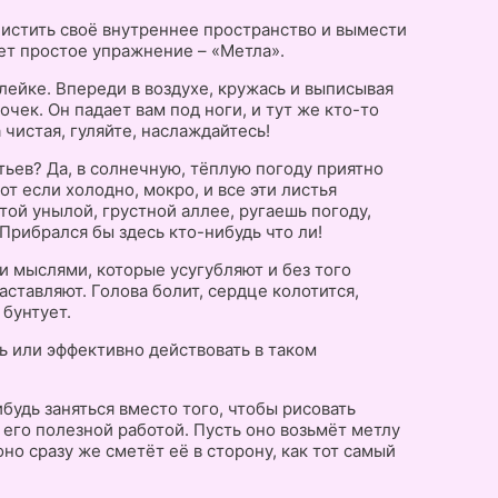
чистить своё внутреннее пространство и вымести
ет простое упражнение – «Метла».
лейке. Впереди в воздухе, кружась и выписывая
чек. Он падает вам под ноги, и тут же кто-то
 чистая, гуляйте, наслаждайтесь!
тьев? Да, в солнечную, тёплую погоду приятно
т если холодно, мокро, и все эти листья
той унылой, грустной аллее, ругаешь погоду,
 Прибрался бы здесь кто-нибудь что ли!
и мыслями, которые усугубляют и без того
аставляют. Голова болит, сердце колотится,
 бунтует.
ь или эффективно действовать в таком
будь заняться вместо того, чтобы рисовать
его полезной работой. Пусть оно возьмёт метлу
оно сразу же сметёт её в сторону, как тот самый