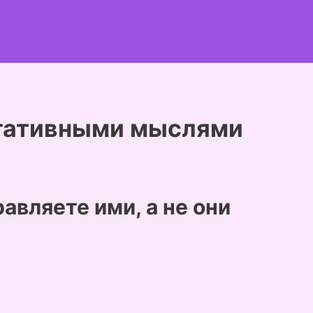
егативными мыслями
авляете ими, а не они