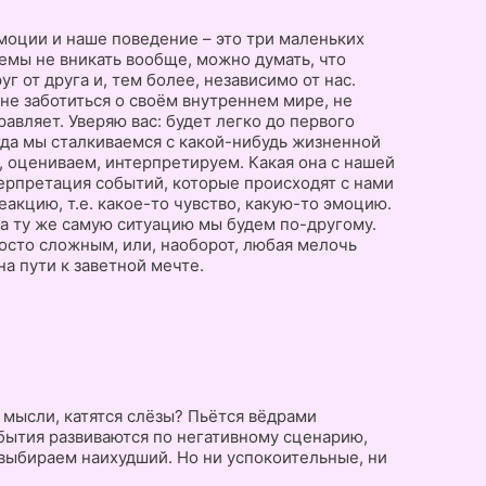
моции и наше поведение – это три маленьких
лемы не вникать вообще, можно думать, что
г от друга и, тем более, независимо от нас.
 не заботиться о своём внутреннем мире, не
правляет. Уверяю вас: будет легко до первого
огда мы сталкиваемся с какой-нибудь жизненной
, оцениваем, интерпретируем. Какая она с нашей
ерпретация событий, которые происходят с нами
еакцию, т.е. какое-то чувство, какую-то эмоцию.
на ту же самую ситуацию мы будем по-другому.
осто сложным, или, наоборот, любая мелочь
а пути к заветной мечте.
мысли, катятся слёзы? Пьётся вёдрами
обытия развиваются по негативному сценарию,
выбираем наихудший. Но ни успокоительные, ни