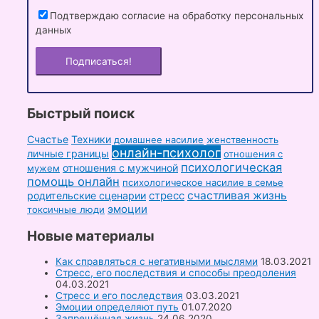
Подтверждаю согласие на обработку персональных
данных
Быстрый поиск
Счастье
Техники
домашнее насилие
женственность
онлайн-психолог
личные границы
отношения с
психологическая
отношения с мужчиной
мужем
помощь онлайн
психологическое насилие в семье
стресс
счастливая жизнь
родительские сценарии
эмоции
токсичные люди
Новые материалы
Как справляться с негативными мыслями
18.03.2021
Стресс, его последствия и способы преодоления
04.03.2021
Стресс и его последствия
03.03.2021
Эмоции определяют путь
01.07.2020
Запрещённая жизнь
24.06.2020